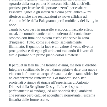
sguardo della sua partner Francesca Bianchi, anch’ella
preziosa per le scelte di “portare a zero” per esaltare
l’essenza lignea e gli intarsi di alcuni pezzi antichi–; mi
riferisco anche alle realizzazioni ex novo affidate ad
Antonio Mele della Falegnamo per il mobile tv del living in
noce
canaletto con parti in massello e scocca in laccato effetto
metal, al connubio antico-ultramoderno del contenitore
sospeso con funzione svuota tasche che serve la zona
d’ingresso. Tutto, come si è detto, sapientemente
illuminato. E quando la luce è un valore si vede, diventa
protagonista e disegna gli ambienti esaltando il lavoro di
tutti e portando in primo piano colori e materiali.
Il parquet in teak ha una trentina d’anni, ma non si direbbe.
Integrare sostituendo le parti danneggiate e dare una nuova
vita con le finiture ad acqua è stata una delle tante sfide che
ha caratterizzato l’intervento. Gli imbottiti sono stati
progettati o rinnovati grazie all’esperienza di Antonio
Dinuzzi della Scaglione Design Lab, e si sposano
perfettamente ai tendaggi ed alla sobrietà degli ambienti
che restano però caldi ed accoglienti nonostante l’estrema
linearità delle forme scelte.