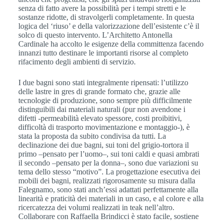
senza di fatto avere la possibilità per i tempi stretti e le
sostanze ridotte, di stravolgerli completamente. In questa
logica del ‘riuso’ e della valorizzazione dell’esistente c’è il
solco di questo intervento. L’Architetto Antonella
Cardinale ha accolto le esigenze della committenza facendo
innanzi tutto destinare le importanti risorse al completo
rifacimento degli ambienti di servizio.
I due bagni sono stati integralmente ripensati: l’utilizzo
delle lastre in gres di grande formato che, grazie alle
tecnologie di produzione, sono sempre più difficilmente
distinguibili dai materiali naturali (pur non avendone i
difetti -permeabilità elevato spessore, costi proibitivi,
difficoltà di trasporto movimentazione e montaggio-), è
stata la proposta da subito condivisa da tutti. La
declinazione dei due bagni, sui toni del grigio-tortora il
primo –pensato per l’uomo–, sui toni caldi e quasi ambrati
il secondo –pensato per la donna–, sono due variazioni su
tema dello stesso “motivo”. La progettazione esecutiva dei
mobili dei bagni, realizzati rigorosamente su misura dalla
Falegnamo, sono stati anch’essi adattati perfettamente alla
linearità e praticità dei materiali in un caso, e al colore e alla
ricercatezza dei volumi realizzati in teak nell’altro.
Collaborare con Raffaella Brindicci è stato facile, sostiene