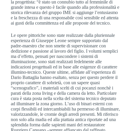
la progettista: “è stato un connubio tutto al femminile di
grande intesa e questo è facile quando alla professionalità e
storica rilevanza del gruppo IME si aggiunge l’entusiasmo
e la freschezza di una responsabile così sensibile ed attenta
ai gusti della committenza ed alle proposte del tecnico.
Le opere pittoriche sono state realizzate dalla pluriennale
esperienza di Giuseppe Leone sempre supportato dal
padre-maestro che non smette di supervisionare con
dedizione e passione al lavoro del figlio. I volumi semplici
ma d’effetto, pensati per nascondere i sistemi di
illuminazione, sono stati realizzati fedelmente alle
indicazioni progettuali ed in base alle esigenze di carattere
illumino-tecnico. Queste ultime, affidate all’esperienza di
Dario Battaglia hanno esaltato, senza per questo perdere il
proprio carattere di sobrietà, con un sapere quasi
“scenografico”, i materiali scelti di cui pocanzi nonchè i
parati della zona living e della camera da letto. Particolare
cura è stata posta nella scelta del sistema tecnico deputato
ad illuminare la zona giorno. L’uso di binari esterni con
corpi flessibili ed intercambiabili ha permesso di illuminare,
valorizzandole, le cromie degli arredi presenti. Mi riferisco
non solo alla madia ed alla piattaia antica riportate ad una
splendida forma dalle sapienti mani del restauratore
Ruggiero Capuano –sempre affiancato dal raffinato