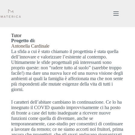
Tutor
Progetto di:
Antonella Cardinale
La sfida a cui è stato chiamato il progettista è stata quella
dell’innovare e valorizzare l’esistente al contempo.
Ultimamente le sfide progettuali più interessanti sono
proprio queste: non “radere tutto al suolo” (sarebbe troppo
facile!) ma dare una nuova luce ed una nuova visione degli
ambienti ai quali la famiglia è affezionata ma che non sente
più rispondenti alle mutate esigenze della vita di tutti i
giorni.
I caratteri dell’abitare cambiano in continuazione. Ce lo ha
insegnato il COVID quando improvvisamente ci ha posto
di fronte a case del tutto inadeguate a ricevere nuove
funzioni come quella di diventare, anche se
temporaneamente, case-studio per consentirci di continuare
a lavorare da remoto; ce ne siamo accorti noi fruitori, prima
ancora che progettisti, che gli spazi andavano riorganizzati