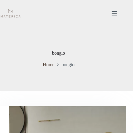
Salta
al
contenuto
bongio
Home
bongio