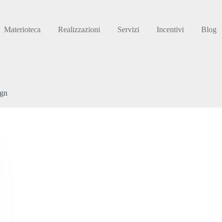
Materioteca
Realizzazioni
Servizi
Incentivi
Blog
ign