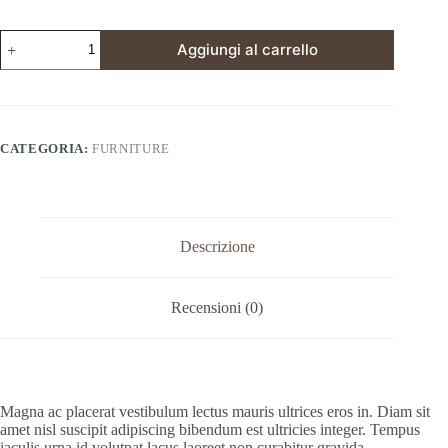
Venenatis
Aggiungi al carrello
Condimentum
quantità
CATEGORIA:
FURNITURE
Descrizione
Recensioni (0)
Magna ac placerat vestibulum lectus mauris ultrices eros in. Diam sit
amet nisl suscipit adipiscing bibendum est ultricies integer. Tempus
iaculis urna id volutpat lacus laoreet non curabitur gravida.