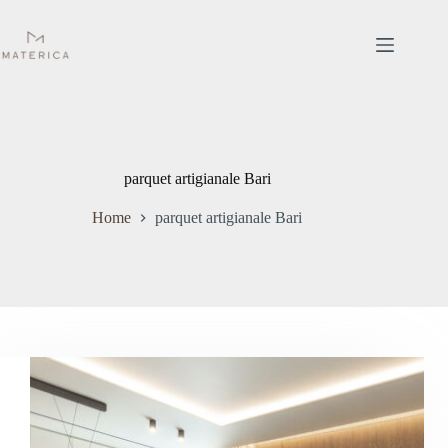
Salta
al
contenuto
parquet artigianale Bari
Home
parquet artigianale Bari